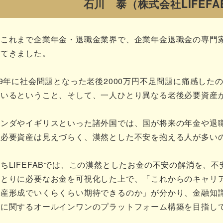
石川 泰
（株式会社LIFEF
はこれまで企業年金・退職金業界で、企業年金退職金の専門
ってきました。
19年に社会問題となった老後2000万円不足問題に痛感し
ているということ、そして、一人ひとり異なる老後必要資産
ランダやイギリスといった諸外国では、国が将来の年金や退
の必要資産は見えづらく、漠然とした不安を抱える人が多い
ちLIFEFABでは、この漠然としたお金の不安の解消を、
ひとりに必要なお金を可視化した上で、「これからのキャリ
資産形成でいくらくらい期待できるのか」が分かり、金融知
に関するオールインワンのプラットフォーム構築を目指してL