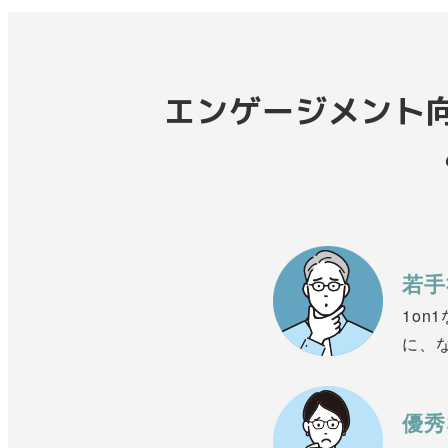
エンゲージメント
若手
1o
に、
優秀