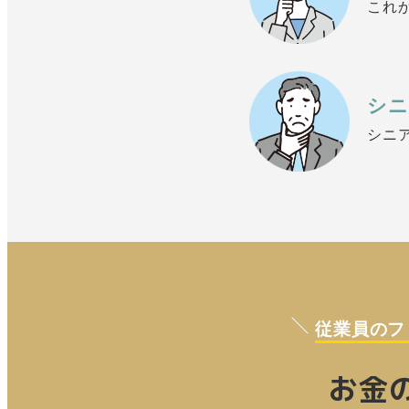
これ
シニ
シニ
従業員のフ
お金