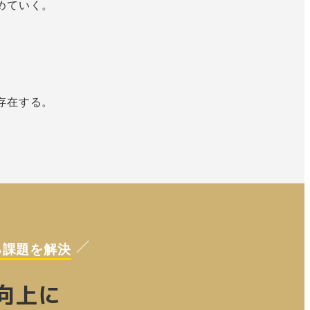
めていく。
存在する。
る課題を解決
向上に