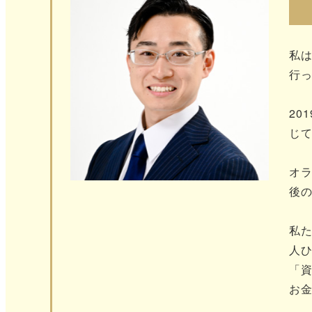
私
行
20
じ
オ
後
私た
人
「
お金