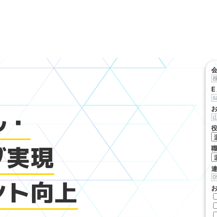
ル・
グ実現
ント向上