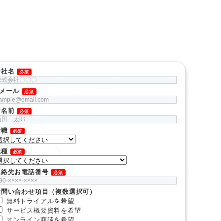
会社名
必須
Eメール
必須
お名前
必須
役職
必須
職種
必須
連絡先お電話番号
必須
お問い合わせ項目（複数選択可）
無料トライアルを希望
サービス概要資料を希望
オンライン商談を希望